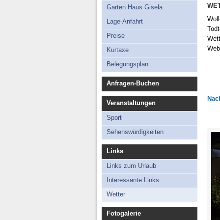
Lage-Anfahrt
WET
Garten Haus Gisela
Preise
Woll
Lage-Anfahrt
Todt
Kurtaxe
Preise
Wett
Belegungsplan
Web
Kurtaxe
Belegungsplan
Anfragen-Buchen
Nach
Veranstaltungen
Sport
Sehenswürdigkeiten
Links
Links zum Urlaub
Interessante Links
Wetter
Fotogalerie