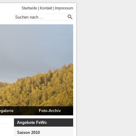
Startseite
|
Kontakt
|
Impressum
galerie
Foto-Archiv
ug Kitzbühl
Flims 2008
Angebote FeWo
2013
Flims 2008 II
Saison 2010
 Südtirol 2012