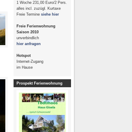
Studientreffen 2008
1 Woche 231,00 Euro/2 Pers.
ontana 2009
alles incl. zuzügl. Kurtaxe
Freie Termine
siehe hier
essen mit
eunden
Freie Ferienwohnung
r Freiburg
Saison 2010
unverbindlich
e Post
hier anfragen
 FWV-Alt-GR
2008
Hotspot
Internet-Zugang
im Hause
Prospekt Ferienwohnung