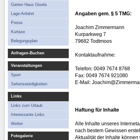
Lage-Anfahrt
Garten Haus Gisela
Preise
Angaben gem. § 5 TMG:
Lage-Anfahrt
Kurtaxe
Preise
Joachim Zimmermann
Belegungsplan
Kurtaxe
Kurparkweg 7
79682 Todtmoos
Belegungsplan
Anfragen-Buchen
Kontaktaufnahme:
Veranstaltungen
Telefon: 0049 7674 8768
Sport
Fax: 0049 7674 921080
E-Mail: Joachim@Zimmerma
Sehenswürdigkeiten
Links
Links zum Urlaub
Haftung für Inhalte
Interessante Links
Alle Inhalte unseres Interneta
Wetter
nach bestem Gewissen erstellt
Fotogalerie
Aktualität der Inhalte könne