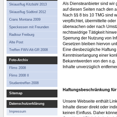
Als Diensteanbieter sind wir
Skiausflug Kitzbühl 2013
auf diesen Seiten nach den a
Skiausflug Südtirol 2012
Nach §§ 8 bis 10 TMG sind wi
Crans Montana 2009
verpflichtet, übermittelte od
überwachen oder nach Umstän
Speckessen mit Freunden
rechtswidrige Tätigkeit hinwe
Radtour Freiburg
Sperrung der Nutzung von In
Alte Post
Gesetzen bleiben hiervon unb
Eine diesbezügliche Haftung 
Treffen FWV-Alt-GR 2008
Kenntniserlangung einer kon
Foto-Archiv
Bekanntwerden von den o.g. 
Inhalte unverzüglich entferne
Flims 2008
Flims 2008 II
Studientreffen 2008
Haftungsbeschränkung für 
Sitemap
Unsere Webseite enthält Links
Datenschutzerklärung
Inhalte dieser direkt oder in
Impressum
keinen Einfluss. Daher können