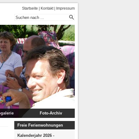
Startseite
|
Kontakt
|
Impressum
galerie
Foto-Archiv
ug Kitzbühl
Flims 2008
Freie Ferienwohnungen
2013
Flims 2008 II
Kalenderjahr 2026 -
 Südtirol 2012