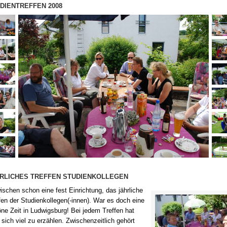
Wetter
DIENTREFFEN 2008
Crans M
Speck
Fr
Radtou
Alt
Treffen
RLICHES TREFFEN STUDIENKOLLEGEN
ischen schon eine fest Einrichtung, das jährliche
fen der Studienkollegen(-innen). War es doch eine
ne Zeit in Ludwigsburg! Bei jedem Treffen hat
sich viel zu erzählen. Zwischenzeitlich gehört