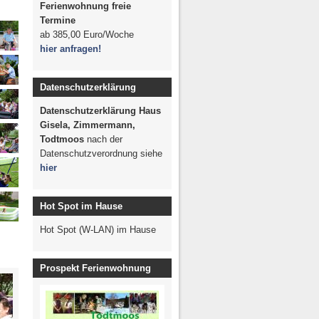
Studientreffen 2008
Ferienwohnung freie
ontana 2009
Termine
ab
385,00 Euro/Woche
essen mit
hier anfragen!
eunden
r Freiburg
Datenschutzerklärung
e Post
Datenschutzerklärung Haus
 FWV-Alt-GR
Gisela, Zimmermann,
2008
Todtmoos
nach der
Datenschutzverordnung siehe
hier
Hot Spot im Hause
Hot Spot (W-LAN) im Hause
Prospekt Ferienwohnung