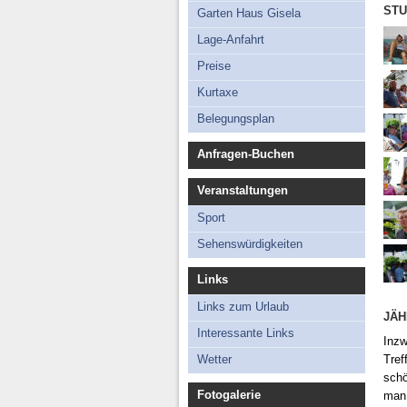
Lage-Anfahrt
STU
Garten Haus Gisela
Preise
Lage-Anfahrt
Kurtaxe
Preise
Belegungsplan
Kurtaxe
Belegungsplan
Anfragen-Buchen
Veranstaltungen
Sport
Sehenswürdigkeiten
Links
Links zum Urlaub
JÄH
Interessante Links
Inzw
Wetter
Tref
schö
Fotogalerie
man 